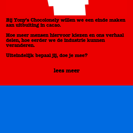
Bij Tony’s Chocolonely willen we een einde maken
aan uitbuiting in cacao.
Hoe meer mensen hiervoor kiezen en ons verhaal
delen, hoe eerder we de industrie kunnen
veranderen.
Uiteindelijk bepaal jij, doe je mee?
lees meer