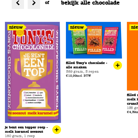
bekijk alle chocolade
of
nieuw
nieuw
ni
filled Tony's chocolade -
alle smaken
389 gram
,
3 repen
€12,99
incl. BTW
filled
melk 
crunc
135 g
€4,39
i
je bent een topper reep -
melk karamel zeezout
180 gram
,
1 reep