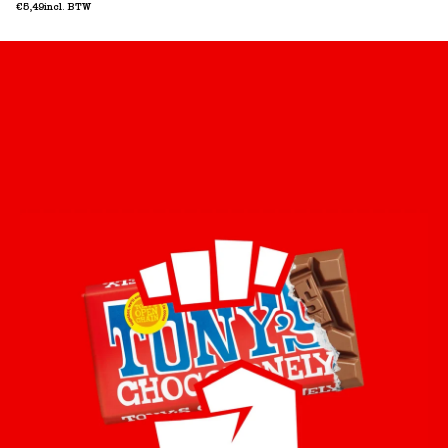
€5,49
incl. BTW