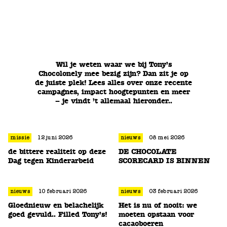
Wil je weten waar we bij Tony’s
Chocolonely mee bezig zijn? Dan zit je op
de juiste plek! Lees alles over onze recente
campagnes, impact hoogtepunten en meer
– je vindt ’t allemaal hieronder..
missie
12 juni 2026
nieuws
08 mei 2026
de bittere realiteit op deze
DE CHOCOLATE
Dag tegen Kinderarbeid
SCORECARD IS BINNEN
nieuws
10 februari 2026
nieuws
03 februari 2026
Gloednieuw en belachelijk
Het is nu of nooit: we
goed gevuld.. Filled Tony’s!
moeten opstaan voor
cacaoboeren