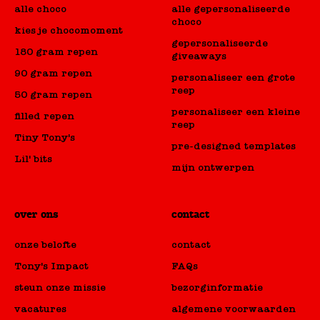
alle choco
alle gepersonaliseerde
choco
kies je chocomoment
gepersonaliseerde
180 gram repen
giveaways
90 gram repen
personaliseer een grote
reep
50 gram repen
personaliseer een kleine
filled repen
reep
Tiny Tony's
pre-designed templates
Lil' bits
mijn ontwerpen
over ons
contact
onze belofte
contact
Tony's Impact
FAQs
steun onze missie
bezorginformatie
vacatures
algemene voorwaarden