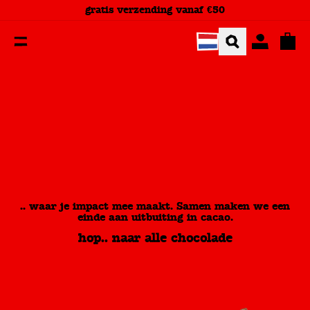
You are currently on the Tony’s Chocolonely - Chocola
gratis verzending vanaf €50
totaa
.. waar je impact mee maakt. Samen maken we een
einde aan uitbuiting in cacao.
hop.. naar alle chocolade