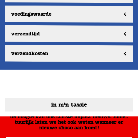
voedingswaarde
verzendtijd
verzendkosten
in m’n tassie
word Serious Friends met ons en we houden je op
de hoogte van ons laatste impact nieuws. Enne..
tuurlijk laten we het ook weten wanneer er
nieuwe choco aan komt!