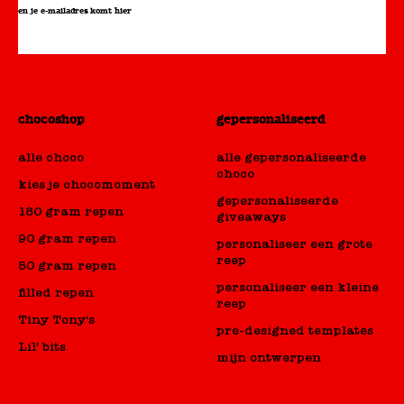
en je e-mailadres komt hier
chocoshop
gepersonaliseerd
alle choco
alle gepersonaliseerde
choco
kies je chocomoment
gepersonaliseerde
180 gram repen
giveaways
90 gram repen
personaliseer een grote
reep
50 gram repen
personaliseer een kleine
filled repen
reep
Tiny Tony's
pre-designed templates
Lil' bits
mijn ontwerpen