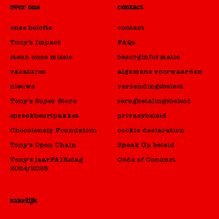
over ons
contact
onze belofte
contact
Tony's Impact
FAQs
steun onze missie
bezorginformatie
vacatures
algemene voorwaarden
nieuws
verzendingsbeleid
Tony's Super Store
terugbetalingsbeleid
spreekbeurtpakket
privacybeleid
Chocolonely Foundation
cookie declaration
Tony's Open Chain
Speak Up beleid
Tony’s jaarFAIRslag
Code of Conduct
2024/2025
zakelijk